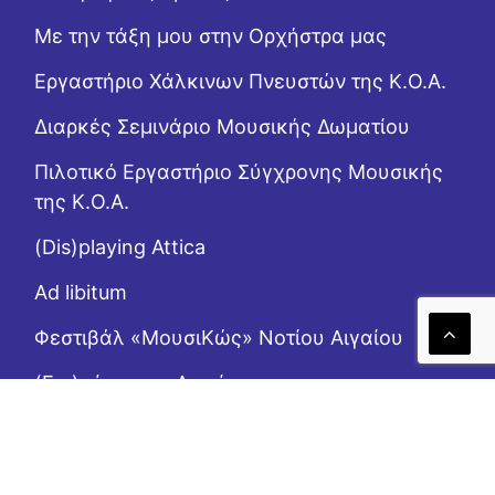
Με την τάξη μου στην Ορχήστρα μας
Εργαστήριo Χάλκινων Πνευστών της Κ.Ο.Α.
Διαρκές Σεμινάριο Μουσικής Δωματίου
Πιλοτικό Εργαστήριο Σύγχρονης Μουσικής
της Κ.Ο.Α.
(Dis)playing Attica
Ad libitum
Φεστιβάλ «ΜουσιΚώς» Νοτίου Αιγαίου
(Επι)μένοντας Αιγαίο
Το Ροζ Κουτί (της αλληλεγγύης)