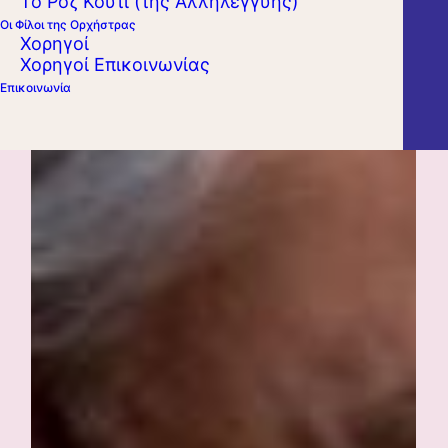
Το Ροζ Κουτί (της Αλληλεγγύης)
Οι Φίλοι της Ορχήστρας
Χορηγοί
Χορηγοί Επικοινωνίας
Επικοινωνία