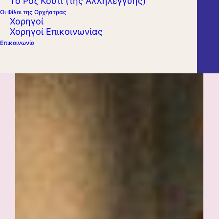
Το Ροζ Κουτί (της Αλληλεγγύης)
Οι Φίλοι της Ορχήστρας
Χορηγοί
Χορηγοί Επικοινωνίας
Επικοινωνία