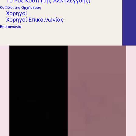
Το Ροζ Κουτί (της Αλληλεγγύης)
Οι Φίλοι της Ορχήστρας
Χορηγοί
Χορηγοί Επικοινωνίας
Επικοινωνία