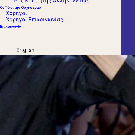
Το Ροζ Κουτί (της Αλληλεγγύης)
Οι Φίλοι της Ορχήστρας
Χορηγοί
Χορηγοί Επικοινωνίας
Επικοινωνία
English