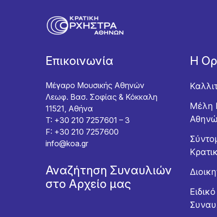
Επικοινωνία
Η Ο
Μέγαρο Μουσικής Αθηνών
Καλλι
Λεωφ. Βασ. Σοφίας & Κόκκαλη
Μέλη 
11521, Αθήνα
Αθην
T: +30 210 7257601 – 3
F: +30 210 7257600
Σύντομ
info@koa.gr
Κρατι
Αναζήτηση Συναυλιών
Διοικ
στο Αρχείο μας
Ειδικ
Συναυ