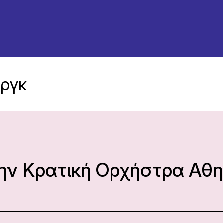
εργκ
την Κρατική Ορχήστρα Αθ