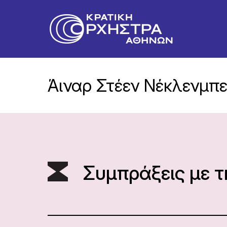
Άιναρ Στέεν Νέκλενμπ
Συμπράξεις με 