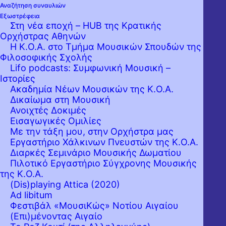
Αναζήτηση συναυλιών
Εξωστρέφεια
Στη νέα εποχή – HUB της Κρατικής
Ορχήστρας Αθηνών
Η Κ.Ο.Α. στο Τμήμα Μουσικών Σπουδών της
Φιλοσοφικής Σχολής
Lifo podcasts: Συμφωνική Μουσική –
Ιστορίες
Ακαδημία Νέων Μουσικών της Κ.Ο.Α.
Δικαίωμα στη Μουσική
Ανοιχτές Δοκιμές
Εισαγωγικές Ομιλίες
Η Ματούλα Κουστένη αποκαλύπτει τις
Με την τάξη μου, στην Ορχήστρα μας
Εργαστήριo Χάλκινων Πνευστών της Κ.Ο.Α.
ενδιαφέρουσες, αστείες ή και τραγικές
Διαρκές Σεμινάριο Μουσικής Δωματίου
ιστορίες που κρύβονται πίσω από τα μεγάλα
Πιλοτικό Εργαστήριο Σύγχρονης Μουσικής
της Κ.Ο.Α.
έργα της Συμφωνικής Μουσικής τα οποία
(Dis)playing Attica (2020)
ερμηνεύει η Κρατική Ορχήστρα Αθηνών στο
Ad libitum
Μέγαρο Μουσικής.
Φεστιβάλ «ΜουσιΚώς» Νοτίου Αιγαίου
(Επι)μένοντας Αιγαίο