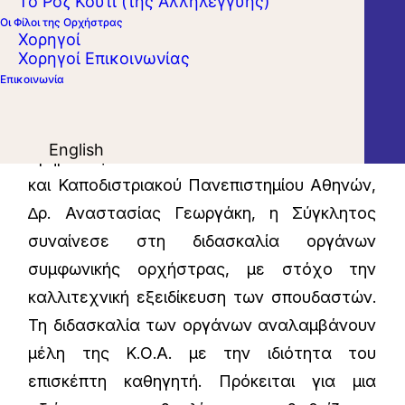
Το Ροζ Κουτί (της Αλληλεγγύης)
και του Τμήματος Μουσικών Σπουδών της
Οι Φίλοι της Ορχήστρας
Χορηγοί
Φιλοσοφικής Σχολής του Εθνικού και
Χορηγοί Επικοινωνίας
Καποδιστριακού Πανεπιστημίου Αθηνών,
Επικοινωνία
στο πλαίσιο των προπτυχιακών σπουδών.
Μετά από πρόταση της Προέδρου του
English
Τμήματος Μουσικών Σπουδών του Εθνικού
και Καποδιστριακού Πανεπιστημίου Αθηνών,
∆ρ. Αναστασίας Γεωργάκη, η Σύγκλητος
συναίνεσε στη διδασκαλία οργάνων
συμφωνικής ορχήστρας, με στόχο την
καλλιτεχνική εξειδίκευση των σπουδαστών.
Τη διδασκαλία των οργάνων αναλαμβάνουν
μέλη της Κ.Ο.Α. με την ιδιότητα του
επισκέπτη καθηγητή. Πρόκειται για μια