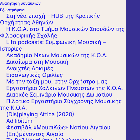
Αναζήτηση συναυλιών
Εξωστρέφεια
Στη νέα εποχή – HUB της Κρατικής
Ορχήστρας Αθηνών
Η Κ.Ο.Α. στο Τμήμα Μουσικών Σπουδών της
Φιλοσοφικής Σχολής
Lifo podcasts: Συμφωνική Μουσική –
Ιστορίες
Ακαδημία Νέων Μουσικών της Κ.Ο.Α.
Δικαίωμα στη Μουσική
Ανοιχτές Δοκιμές
Εισαγωγικές Ομιλίες
Με την τάξη μου, στην Ορχήστρα μας
Εργαστήριo Χάλκινων Πνευστών της Κ.Ο.Α.
Διαρκές Σεμινάριο Μουσικής Δωματίου
Πιλοτικό Εργαστήριο Σύγχρονης Μουσικής
της Κ.Ο.Α.
(Dis)playing Attica (2020)
Ad libitum
Φεστιβάλ «ΜουσιΚώς» Νοτίου Αιγαίου
(Επι)μένοντας Αιγαίο
Συνεχίζεται η συνεργασία μεταξύ της Κ.Ο.Α.