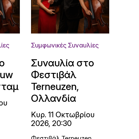
ίες
Συμφωνικές Συναυλίες
ο
Συναυλία στο
ouw
Φεστιβάλ
νταμ
Terneuzen,
Ολλανδία
ου
Κυρ. 11 Οκτωβρίου
2026, 20:30
Φεστιβάλ Terneuzen