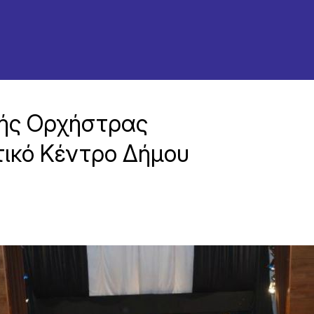
κής Ορχήστρας
τικό Κέντρο Δήμου