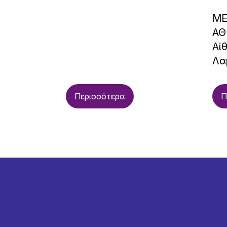
ΜΕ
ΑΘ
Αί
Λα
Περισσότερα
Π