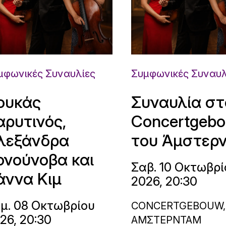
μφωνικές Συναυλίες
Συμφωνικές Συναυλ
ουκάς
Συναυλία στ
αρυτινός,
Concertgeb
λεξάνδρα
του Άμστερ
ονούνοβα και
Σαβ. 10 Οκτωβρί
άννα Κιμ
2026, 20:30
μ. 08 Οκτωβρίου
CONCERTGEBOUW,
26, 20:30
ΑΜΣΤΕΡΝΤΑΜ