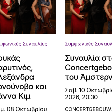
μφωνικές Συναυλίες
Συμφωνικές Συναυλ
ουκάς
Συναυλία στ
αρυτινός,
Concertgeb
λεξάνδρα
του Άμστερ
ονούνοβα και
Σαβ. 10 Οκτωβρί
άννα Κιμ
2026, 20:30
μ. 08 Οκτωβρίου
CONCERTGEBOUW,