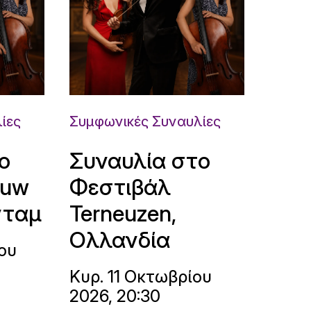
ίες
Συμφωνικές Συναυλίες
ο
Συναυλία στο
ouw
Φεστιβάλ
νταμ
Terneuzen,
Ολλανδία
ου
Κυρ. 11 Οκτωβρίου
2026, 20:30