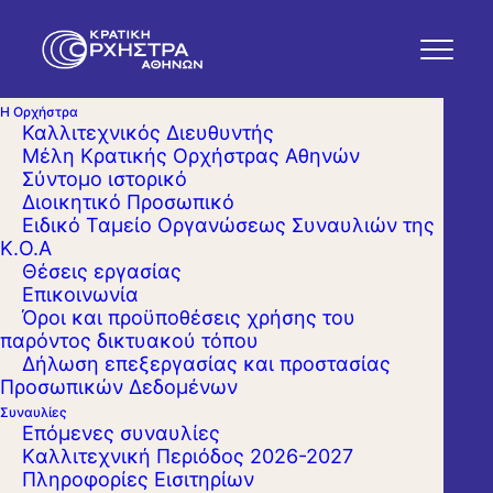
Η Ορχήστρα
Καλλιτεχνικός Διευθυντής
Μέλη Κρατικής Ορχήστρας Αθηνών
Σύντομο ιστορικό
Διοικητικό Προσωπικό
Ειδικό Ταμείο Οργανώσεως Συναυλιών της
Κ.Ο.Α
Θέσεις εργασίας
Επικοινωνία
Όροι και προϋποθέσεις χρήσης του
παρόντος δικτυακού τόπου
Δήλωση επεξεργασίας και προστασίας
Προσωπικών Δεδομένων
Συναυλίες
Επόμενες συναυλίες
Kαλλιτεχνική Περιόδος 2026-2027
Πληροφορίες Εισιτηρίων