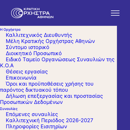
Η Ορχήστρα
Καλλιτεχνικός Διευθυντής
Μέλη Κρατικής Ορχήστρας Αθηνών
Σύντομο ιστορικό
Διοικητικό Προσωπικό
Ειδικό Ταμείο Οργανώσεως Συναυλιών της
Κ.Ο.Α
Θέσεις εργασίας
Επικοινωνία
Όροι και προϋποθέσεις χρήσης του
παρόντος δικτυακού τόπου
Δήλωση επεξεργασίας και προστασίας
Προσωπικών Δεδομένων
Συναυλίες
Επόμενες συναυλίες
Kαλλιτεχνική Περιόδος 2026-2027
Πληροφορίες Εισιτηρίων