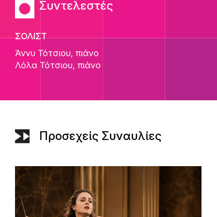
Συντελεστές
ΣΟΛΙΣΤ
Άννυ Τότσιου
, πιάνο
Λόλα Τότσιου
, πιάνο
Προσεχείς Συναυλίες