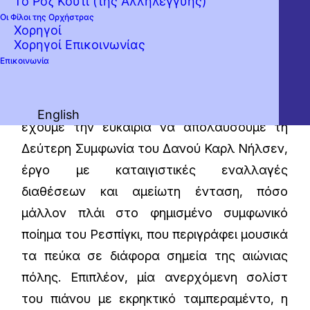
Το Ροζ Κουτί (της Αλληλεγγύης)
Οι Φίλοι της Ορχήστρας
Χορηγοί
Ο διεθνώς αναγνωρισμένος μαέστρος
Χορηγοί Επικοινωνίας
Επικοινωνία
Φρανκ Μπέερμαν προτείνει ένα
ευφάνταστο συμφωνικό πρόγραμμα με
τεράστιο ενδιαφέρον. Πράγματι, σπάνια
English
έχουμε την ευκαιρία να απολαύσουμε τη
Δεύτερη Συμφωνία του Δανού Καρλ Νήλσεν,
έργο με καταιγιστικές εναλλαγές
διαθέσεων και αμείωτη ένταση, πόσο
μάλλον πλάι στο φημισμένο συμφωνικό
ποίημα του Ρεσπίγκι, που περιγράφει μουσικά
τα πεύκα σε διάφορα σημεία της αιώνιας
πόλης. Επιπλέον, μία ανερχόμενη σολίστ
του πιάνου με εκρηκτικό ταμπεραμέντο, η