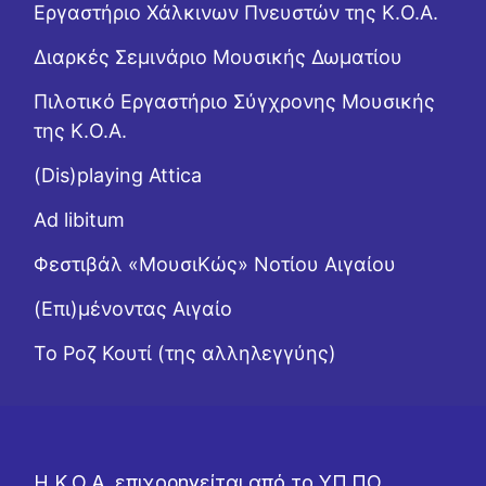
Εργαστήριo Χάλκινων Πνευστών της Κ.Ο.Α.
Διαρκές Σεμινάριο Μουσικής Δωματίου
Πιλοτικό Εργαστήριο Σύγχρονης Μουσικής
της Κ.Ο.Α.
(Dis)playing Attica
Ad libitum
Φεστιβάλ «ΜουσιΚώς» Νοτίου Αιγαίου
(Επι)μένοντας Αιγαίο
Το Ροζ Κουτί (της αλληλεγγύης)
Η Κ.Ο.Α. επιχορηγείται από το ΥΠ.ΠΟ.