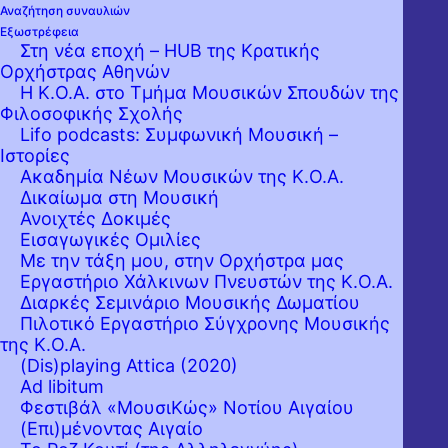
Αναζήτηση συναυλιών
ΜΕΓΑΡΟ ΜΟΥΣΙΚΗΣ ΑΘΗΝΩΝ
Εξωστρέφεια
Αίθουσα Χρήστος Λαμπράκης
Στη νέα εποχή – HUB της Κρατικής
Ορχήστρας Αθηνών
Η Κ.Ο.Α. στο Τμήμα Μουσικών Σπουδών της
Φιλοσοφικής Σχολής
Lifo podcasts: Συμφωνική Μουσική –
Ιστορίες
Ακαδημία Νέων Μουσικών της Κ.Ο.Α.
Δικαίωμα στη Μουσική
Ανοιχτές Δοκιμές
Εισαγωγικές Ομιλίες
Με την τάξη μου, στην Ορχήστρα μας
Εργαστήριo Χάλκινων Πνευστών της Κ.Ο.Α.
Διαρκές Σεμινάριο Μουσικής Δωματίου
Πιλοτικό Εργαστήριο Σύγχρονης Μουσικής
της Κ.Ο.Α.
(Dis)playing Attica (2020)
Ad libitum
Φεστιβάλ «ΜουσιΚώς» Νοτίου Αιγαίου
(Επι)μένοντας Αιγαίο