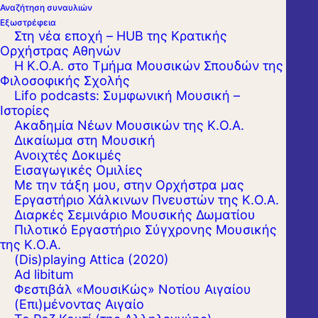
Αναζήτηση συναυλιών
Εξωστρέφεια
Στη νέα εποχή – HUB της Κρατικής
Ορχήστρας Αθηνών
Η Κ.Ο.Α. στο Τμήμα Μουσικών Σπουδών της
Φιλοσοφικής Σχολής
Lifo podcasts: Συμφωνική Μουσική –
Ιστορίες
Ακαδημία Νέων Μουσικών της Κ.Ο.Α.
Δικαίωμα στη Μουσική
Ανοιχτές Δοκιμές
Εισαγωγικές Ομιλίες
Με την τάξη μου, στην Ορχήστρα μας
Η Κρατική Ορχήστρα Αθηνών, υπό τη
Εργαστήριo Χάλκινων Πνευστών της Κ.Ο.Α.
Διαρκές Σεμινάριο Μουσικής Δωματίου
διεύθυνση του Βύρωνα Φιδετζή, παρουσιάζει
Πιλοτικό Εργαστήριο Σύγχρονης Μουσικής
έργα των Βόλφγκανγκ Αμαντέους Μότσαρτ
της Κ.Ο.Α.
(Dis)playing Attica (2020)
και Ρόμπερτ Σούμαν.
Ad libitum
Φεστιβάλ «ΜουσιΚώς» Νοτίου Αιγαίου
Συμπράττουν ως σολίστ η Χρυσή Πιλαφτσή
(Επι)μένοντας Αιγαίο