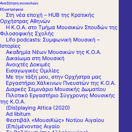
χαρακτηριστικές σελίδες του
Αναζήτηση συναυλιών
ρωσικού ρεπερτορίου
Εξωστρέφεια
Στη νέα εποχή – HUB της Κρατικής
Ορχήστρας Αθηνών
Η Κ.Ο.Α. στο Τμήμα Μουσικών Σπουδών της
Παρ. 04 Μαΐου 2012 20:30
Φιλοσοφικής Σχολής
Lifo podcasts: Συμφωνική Μουσική –
ΜΕΓΑΡΟ ΜΟΥΣΙΚΗΣ ΑΘΗΝΩΝ
Ιστορίες
Αίθουσα Χρήστος Λαμπράκης
Ακαδημία Νέων Μουσικών της Κ.Ο.Α.
Δικαίωμα στη Μουσική
Ανοιχτές Δοκιμές
Εισαγωγικές Ομιλίες
Με την τάξη μου, στην Ορχήστρα μας
Εργαστήριo Χάλκινων Πνευστών της Κ.Ο.Α.
Διαρκές Σεμινάριο Μουσικής Δωματίου
Πιλοτικό Εργαστήριο Σύγχρονης Μουσικής
της Κ.Ο.Α.
(Dis)playing Attica (2020)
Ad libitum
Φεστιβάλ «ΜουσιΚώς» Νοτίου Αιγαίου
(Επι)μένοντας Αιγαίο