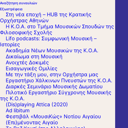
Αναζήτηση συναυλιών
Εξωστρέφεια
Στη νέα εποχή – HUB της Κρατικής
Ορχήστρας Αθηνών
Η Κ.Ο.Α. στο Τμήμα Μουσικών Σπουδών της
Φιλοσοφικής Σχολής
Lifo podcasts: Συμφωνική Μουσική –
Ιστορίες
Ακαδημία Νέων Μουσικών της Κ.Ο.Α.
Δικαίωμα στη Μουσική
Ανοιχτές Δοκιμές
Εισαγωγικές Ομιλίες
Με την τάξη μου, στην Ορχήστρα μας
Εργαστήριo Χάλκινων Πνευστών της Κ.Ο.Α.
Μετά το επιτυχημένο ντεμπούτο του πέρυσι
Διαρκές Σεμινάριο Μουσικής Δωματίου
Πιλοτικό Εργαστήριο Σύγχρονης Μουσικής
με την Κρατική Ορχήστρα Αθηνών, ο
της Κ.Ο.Α.
εκλεκτός Γερμανός αρχιμουσικός Φρανκ
(Dis)playing Attica (2020)
Ad libitum
Μπέερμαν επιστρέφει στο πόντιουμ, για να
Φεστιβάλ «ΜουσιΚώς» Νοτίου Αιγαίου
καταθέσει την προσωπική ερμηνευτική του
(Επι)μένοντας Αιγαίο