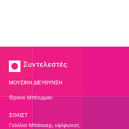
Συντελεστές
ΜΟΥΣΙΚΗ ΔΙΕΥΘΥΝΣΗ
Φρανκ Μπέερμαν
ΣΟΛΙΣΤ
Γιούλια Μπάουερ
, υψίφωνος