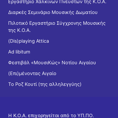
Εργαστήριo Χάλκινων Πνευστών της Κ.Ο.Α.
Διαρκές Σεμινάριο Μουσικής Δωματίου
Πιλοτικό Εργαστήριο Σύγχρονης Μουσικής
της Κ.Ο.Α.
(Dis)playing Attica
Ad libitum
Φεστιβάλ «ΜουσιΚώς» Νοτίου Αιγαίου
(Επι)μένοντας Αιγαίο
Το Ροζ Κουτί (της αλληλεγγύης)
Η Κ.Ο.Α. επιχορηγείται από το ΥΠ.ΠΟ.