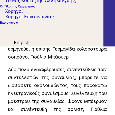
Το Ροζ Κουτί (της Αλληλεγγύης)
προσέγγιση σε ένα αμιγώς γερμανικό
Οι Φίλοι της Ορχήστρας
πρόγραμμα, στο οποίο φυσικά δεσπόζει η
Χορηγοί
Χορηγοί Επικοινωνίας
μεγαλεπήβολη «Ηρωική» Συμφωνία του
Επικοινωνία
Μπετόβεν. Τα αισθησιακά και υψηλών
φωνητικών απαιτήσεων τραγούδια του
Στράους σε ποίηση Κλέμενς Μπρεντάνο
English
ερμηνεύει η επίσης Γερμανίδα κολορατούρα
σοπράνο, Γιούλια Μπάουερ.
Δύο πολύ ενδιαφέρουσες συνεντεύξεις των
συντελεστών της συναυλίας, μπορείτε να
διαβάσετε ακολουθώντας τους παρακάτω
ηλεκτρονικούς συνδέσμους: Συνέντευξη του
μαέστρου
της συναυλίας,
Φρανκ Μπέερμαν
και συνέντευξη της σολιστ,
Γιούλια