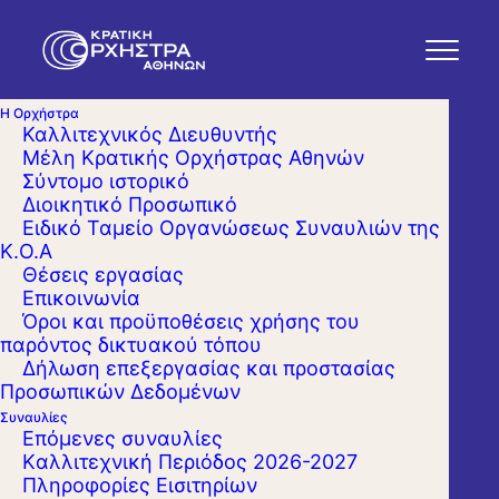
Η Ορχήστρα
Καλλιτεχνικός Διευθυντής
Μέλη Κρατικής Ορχήστρας Αθηνών
Σύντομο ιστορικό
Διοικητικό Προσωπικό
Ειδικό Ταμείο Οργανώσεως Συναυλιών της
Κ.Ο.Α
Θέσεις εργασίας
Επικοινωνία
Όροι και προϋποθέσεις χρήσης του
παρόντος δικτυακού τόπου
Δήλωση επεξεργασίας και προστασίας
Προσωπικών Δεδομένων
Συναυλίες
Επόμενες συναυλίες
Kαλλιτεχνική Περιόδος 2026-2027
Πληροφορίες Εισιτηρίων