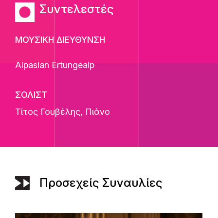
Συντελεστές
ΜΟΥΣΙΚΗ ΔΙΕΥΘΥΝΣΗ
Alpaslan Ertungealp
ΣΟΛΙΣΤ
Τίτος Γουβέλης
, Πιάνο
Προσεχείς Συναυλίες