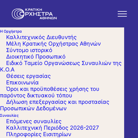
Η Ορχήστρα
Καλλιτεχνικός Διευθυντής
Μέλη Κρατικής Ορχήστρας Αθηνών
Σύντομο ιστορικό
Διοικητικό Προσωπικό
Ειδικό Ταμείο Οργανώσεως Συναυλιών της
Κ.Ο.Α
Θέσεις εργασίας
Επικοινωνία
Όροι και προϋποθέσεις χρήσης του
παρόντος δικτυακού τόπου
Δήλωση επεξεργασίας και προστασίας
Προσωπικών Δεδομένων
Συναυλίες
Επόμενες συναυλίες
Kαλλιτεχνική Περιόδος 2026-2027
Πληροφορίες Εισιτηρίων