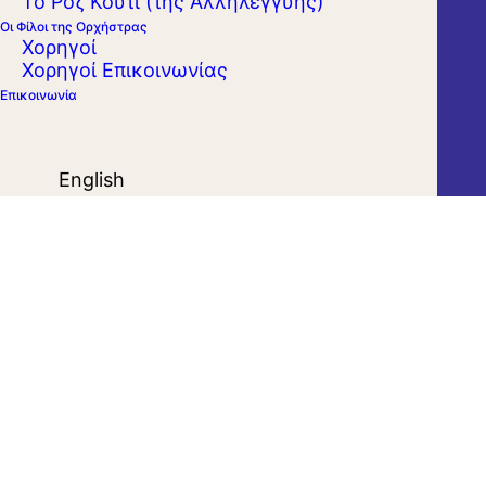
Το Ροζ Κουτί (της Αλληλεγγύης)
Οι Φίλοι της Ορχήστρας
Χορηγοί
Χορηγοί Επικοινωνίας
Επικοινωνία
English