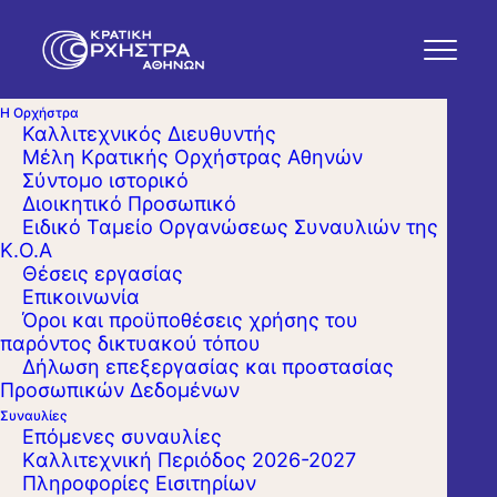
Η Ορχήστρα
Καλλιτεχνικός Διευθυντής
Μέλη Κρατικής Ορχήστρας Αθηνών
Σύντομο ιστορικό
Διοικητικό Προσωπικό
Ειδικό Ταμείο Οργανώσεως Συναυλιών της
Κ.Ο.Α
Θέσεις εργασίας
Επικοινωνία
Όροι και προϋποθέσεις χρήσης του
παρόντος δικτυακού τόπου
Δήλωση επεξεργασίας και προστασίας
Προσωπικών Δεδομένων
Συναυλίες
Επόμενες συναυλίες
Kαλλιτεχνική Περιόδος 2026-2027
Πληροφορίες Εισιτηρίων