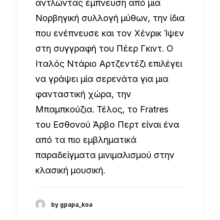
αντλώντας έμπνευση από μια
Νορβηγική συλλογή μύθων, την ίδια
που ενέπνευσε και τον Χένρικ Ίψεν
στη συγγραφή του Πέερ Γκιντ. Ο
Ιταλός Ντάριο Αρτζεντέζι επιλέγει
να γράψει μία σερενάτα για μια
φανταστική χώρα, την
Μπαμπκούζια. Τέλος, το Fratres
του Εσθονού Άρβο Περτ είναι ένα
από τα πιο εμβληματικά
παραδείγματα μινιμαλισμού στην
κλασική μουσική.
by gpapa_koa