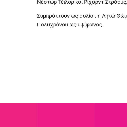
Νέστωρ Τέιλορ και Ρίχαρντ Στράους
Συμπράττουν ως σολίστ η Λητώ Θώμο
Πολυχρόνου ως υψίφωνος.