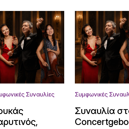
μφωνικές Συναυλίες
Συμφωνικές Συναυλ
ουκάς
Συναυλία στ
αρυτινός,
Concertgeb