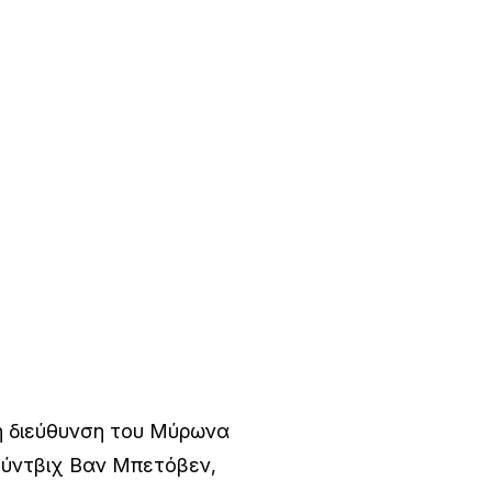
η διεύθυνση του Μύρωνα
ούντβιχ Βαν Μπετόβεν,