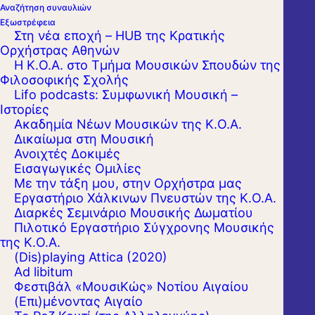
Αναζήτηση συναυλιών
Εξωστρέφεια
Στη νέα εποχή – HUB της Κρατικής
Ορχήστρας Αθηνών
Η Κ.Ο.Α. στο Τμήμα Μουσικών Σπουδών της
Φιλοσοφικής Σχολής
Lifo podcasts: Συμφωνική Μουσική –
Ιστορίες
Ακαδημία Νέων Μουσικών της Κ.Ο.Α.
Δικαίωμα στη Μουσική
Ανοιχτές Δοκιμές
Εισαγωγικές Ομιλίες
Με την τάξη μου, στην Ορχήστρα μας
Εργαστήριo Χάλκινων Πνευστών της Κ.Ο.Α.
Διαρκές Σεμινάριο Μουσικής Δωματίου
Πιλοτικό Εργαστήριο Σύγχρονης Μουσικής
της Κ.Ο.Α.
(Dis)playing Attica (2020)
Ad libitum
H Κρατική Ορχήστρα Αθηνών υπό τη
Φεστιβάλ «ΜουσιΚώς» Νοτίου Αιγαίου
διεύθυνση του Νίκου Τσούχλου θα
(Επι)μένοντας Αιγαίο
παρουσιάσει έργα Ρίμσκυ-Κόρσακωφ, Βίλα-