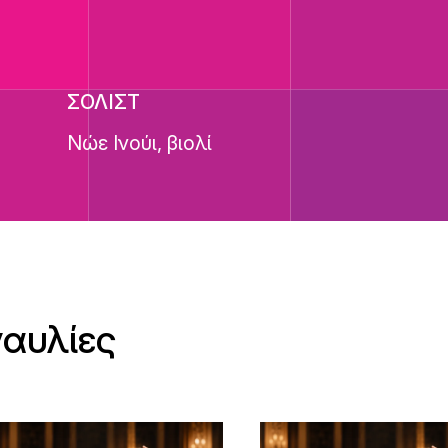
ΣΟΛΙΣΤ
Νώε Ινούι, βιολί
ναυλίες