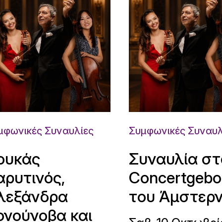
μφωνικές Συναυλίες
Συμφωνικές Συναυλ
ουκάς
Συναυλία στ
αρυτινός,
Concertgeb
λεξάνδρα
του Άμστερ
ονούνοβα και