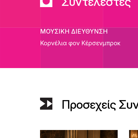
Συντελεστές
ΜΟΥΣΙΚΗ ΔΙΕΥΘΥΝΣΗ
Κορνέλια φον Κέρσενμπροκ
Προσεχείς Συ