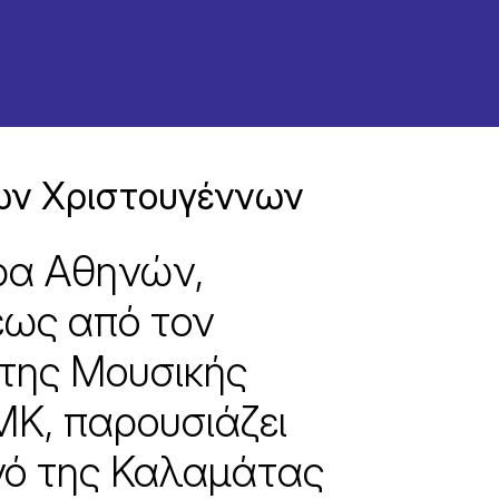
ων Χριστουγέννων
ρα Αθηνών,
εως από τον
 της Μουσικής
Κ, παρουσιάζει
νό της Καλαμάτας