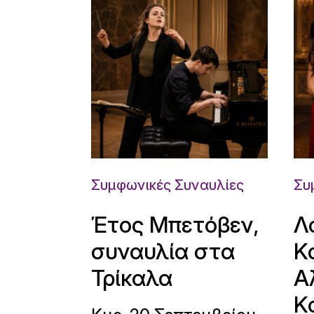
Συμφωνικές Συναυλίες
Συ
Έτος Μπετόβεν,
Λ
συναυλία στα
Κ
Τρίκαλα
Α
Κ