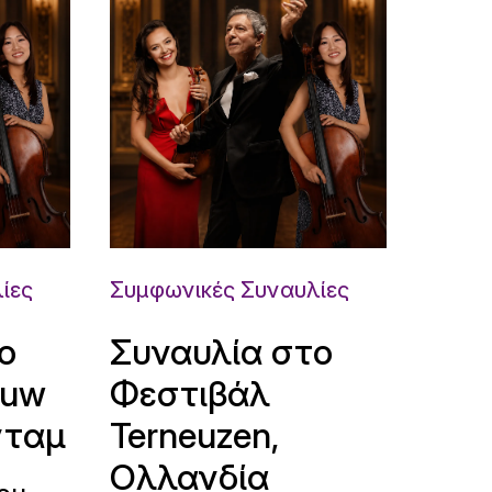
ίες
Συμφωνικές Συναυλίες
ο
Συναυλία στο
ouw
Φεστιβάλ
νταμ
Terneuzen,
Ολλανδία