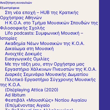
δοθούν υπέρ των πληγέντων από
Αναζήτηση συναυλιών
τις καταστροφικές πλημμύρες. Η
Εξωστρέφεια
Στη νέα εποχή – HUB της Κρατικής
συναυλία θα μεταδοθεί ζωντανά
Ορχήστρας Αθηνών
στην πλατεία Αγίου Βησσαρίωνος
Η Κ.Ο.Α. στο Τμήμα Μουσικών Σπουδών της
Φιλοσοφικής Σχολής
για όσους επιθυμούν να την
Lifo podcasts: Συμφωνική Μουσική –
παρακολουθήσουν αλλά δεν
Ιστορίες
βρήκαν εισιτήριο.
Ακαδημία Νέων Μουσικών της Κ.Ο.Α.
Δικαίωμα στη Μουσική
Ανοιχτές Δοκιμές
Κυρ. 17 Σεπτεμβρίου 2023 20:30
Εισαγωγικές Ομιλίες
Με την τάξη μου, στην Ορχήστρα μας
ΔΗΜΟΤΙΚΟ ΩΔΕΙΟ ΛΑΡΙΣΑΣ
Εργαστήριo Χάλκινων Πνευστών της Κ.Ο.Α.
Διαρκές Σεμινάριο Μουσικής Δωματίου
Πιλοτικό Εργαστήριο Σύγχρονης Μουσικής
της Κ.Ο.Α.
(Dis)playing Attica (2020)
Ad libitum
Φεστιβάλ «ΜουσιΚώς» Νοτίου Αιγαίου
(Επι)μένοντας Αιγαίο