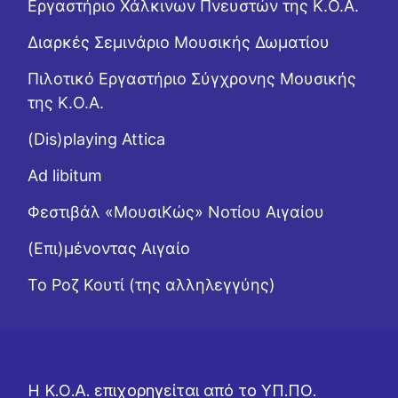
Εργαστήριo Χάλκινων Πνευστών της Κ.Ο.Α.
Διαρκές Σεμινάριο Μουσικής Δωματίου
Πιλοτικό Εργαστήριο Σύγχρονης Μουσικής
της Κ.Ο.Α.
(Dis)playing Attica
Ad libitum
Φεστιβάλ «ΜουσιΚώς» Νοτίου Αιγαίου
(Επι)μένοντας Αιγαίο
Το Ροζ Κουτί (της αλληλεγγύης)
Η Κ.Ο.Α. επιχορηγείται από το ΥΠ.ΠΟ.