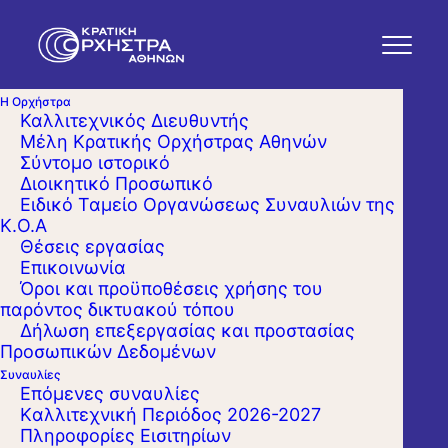
Η Ορχήστρα
Καλλιτεχνικός Διευθυντής
Μέλη Κρατικής Ορχήστρας Αθηνών
Σύντομο ιστορικό
Διοικητικό Προσωπικό
Ειδικό Ταμείο Οργανώσεως Συναυλιών της
Κ.Ο.Α
Θέσεις εργασίας
Επικοινωνία
Όροι και προϋποθέσεις χρήσης του
παρόντος δικτυακού τόπου
Δήλωση επεξεργασίας και προστασίας
Προσωπικών Δεδομένων
Συναυλίες
Επόμενες συναυλίες
Kαλλιτεχνική Περιόδος 2026-2027
Πληροφορίες Εισιτηρίων