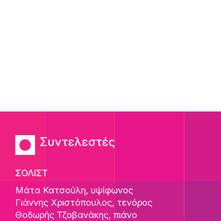
Συντελεστές
ΣΟΛΙΣΤ
Μάτα Κατσούλη
, υψίφωνος
Γιάννης Χριστόπουλος
, τενόρος
Θοδωρής Τζοβανάκης
, πιάνο