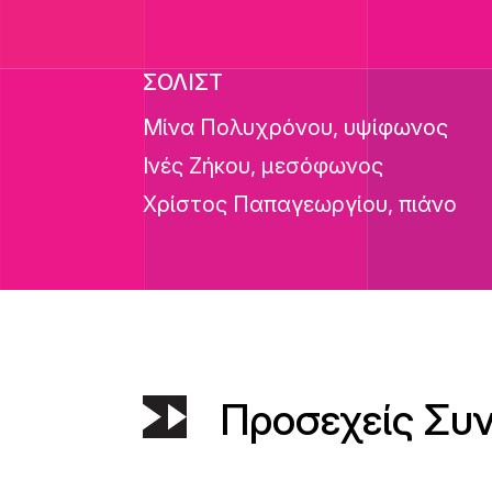
ΣΟΛΙΣΤ
Μίνα Πολυχρόνου, υψίφωνος
Ινές Ζήκου, μεσόφωνος
Χρίστος Παπαγεωργίου, πιάνο
Προσεχείς Συ