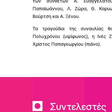
των συνθετών Α. Ευαγγελάτο
Παπαϊωάννου, Λ. Ζώρα, Θ. Καρυω
Βούρτση και Α. Ξένου.
Τα τραγούδια της συναυλίας θ
Πολυχρόνου (υψίφωνος), η Ινές Ζ
Χρίστος Παπαγεωργίου (πιάνο).
Συντελεστές