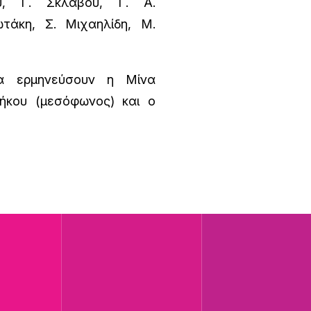
υ, Γ. Σκλάβου, Γ. Α.
τάκη, Σ. Μιχαηλίδη, Μ.
α ερμηνεύσουν η Μίνα
ήκου (μεσόφωνος) και ο