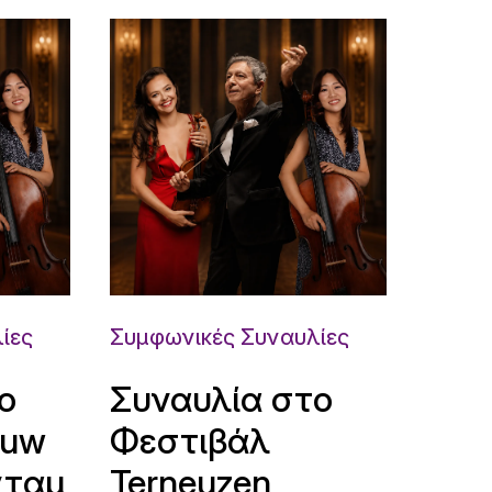
ίες
Συμφωνικές Συναυλίες
ο
Συναυλία στο
ouw
Φεστιβάλ
νταμ
Terneuzen,