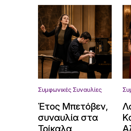
Συμφωνικές Συναυλίες
Συ
Έτος Μπετόβεν,
Λ
συναυλία στα
Κ
Τρίκαλα
Α