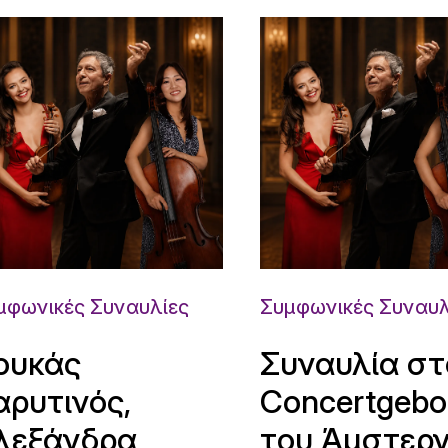
μφωνικές Συναυλίες
Συμφωνικές Συναυλ
ουκάς
Συναυλία στ
αρυτινός,
Concertgeb
λεξάνδρα
του Άμστερ