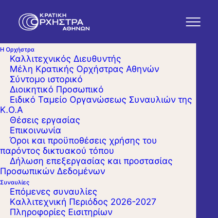
Η Ορχήστρα
Καλλιτεχνικός Διευθυντής
Μέλη Κρατικής Ορχήστρας Αθηνών
Σύντομο ιστορικό
Διοικητικό Προσωπικό
Ειδικό Ταμείο Οργανώσεως Συναυλιών της
Κ.Ο.Α
Θέσεις εργασίας
Επικοινωνία
Όροι και προϋποθέσεις χρήσης του
παρόντος δικτυακού τόπου
Δήλωση επεξεργασίας και προστασίας
Προσωπικών Δεδομένων
Συναυλίες
Επόμενες συναυλίες
Kαλλιτεχνική Περιόδος 2026-2027
Πληροφορίες Εισιτηρίων