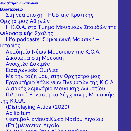
Αναζήτηση συναυλιών
Εξωστρέφεια
Στη νέα εποχή – HUB της Κρατικής
Ορχήστρας Αθηνών
Η Κ.Ο.Α. στο Τμήμα Μουσικών Σπουδών της
Φιλοσοφικής Σχολής
Lifo podcasts: Συμφωνική Μουσική –
Ιστορίες
Ακαδημία Νέων Μουσικών της Κ.Ο.Α.
Δικαίωμα στη Μουσική
Ανοιχτές Δοκιμές
Εισαγωγικές Ομιλίες
Με την τάξη μου, στην Ορχήστρα μας
Εργαστήριo Χάλκινων Πνευστών της Κ.Ο.Α.
Διαρκές Σεμινάριο Μουσικής Δωματίου
Πιλοτικό Εργαστήριο Σύγχρονης Μουσικής
της Κ.Ο.Α.
(Dis)playing Attica (2020)
Ad libitum
Η Κρατική Ορχήστρα Αθηνών ταξιδεύει στα
Φεστιβάλ «ΜουσιΚώς» Νοτίου Αιγαίου
(Επι)μένοντας Αιγαίο
Τρίκαλα ανοίγοντας το Έτος Μπετόβεν για