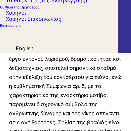
Το Ροζ Κουτί (της Αλληλεγγύης)
τη συμπλήρωση 200 ετών από τον θάνατο
Οι Φίλοι της Ορχήστρας
Χορηγοί
του μεγάλου συνθέτη. Θα ακουστούν δύο
Χορηγοί Επικοινωνίας
από τα κορυφαία έργα του, τα οποία
Επικοινωνία
αναδεικνύουν δύο διαφορετικές αλλά
αλληλένδετες όψεις της δημιουργικής του
English
ιδιοφυΐας. Το Κοντσέρτο για πιάνο αρ. 3, ένα
έργο έντονου λυρισμού, δραματικότητας και
δεξιοτεχνίας, αποτελεί σημαντικό σταθμό
στην εξέλιξη του κοντσέρτου για πιάνο, ενώ
η εμβληματική Συμφωνία αρ. 5, με το
χαρακτηριστικό της εναρκτήριο μοτίβο,
παραμένει διαχρονικό σύμβολο της
ανθρώπινης δύναμης και της νίκης απέναντι
στις αντιξοότητες. Σολίστ της βραδιάς είναι