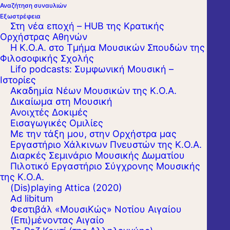
Αναζήτηση συναυλιών
Εξωστρέφεια
Στη νέα εποχή – HUB της Κρατικής
Ορχήστρας Αθηνών
Η Κ.Ο.Α. στο Τμήμα Μουσικών Σπουδών της
Φιλοσοφικής Σχολής
Lifo podcasts: Συμφωνική Μουσική –
Ιστορίες
Ακαδημία Νέων Μουσικών της Κ.Ο.Α.
Δικαίωμα στη Μουσική
Ανοιχτές Δοκιμές
Εισαγωγικές Ομιλίες
Με την τάξη μου, στην Ορχήστρα μας
Εργαστήριo Χάλκινων Πνευστών της Κ.Ο.Α.
Διαρκές Σεμινάριο Μουσικής Δωματίου
Πιλοτικό Εργαστήριο Σύγχρονης Μουσικής
Ύστερα από συνεδρίαση της Εξεταστικής
της Κ.Ο.Α.
(Dis)playing Attica (2020)
Επιτροπής, στον διαγωνισμό για την
Ad libitum
πλήρωση μίας (1) θέσης Μουσικού (tutti) στα
Φεστιβάλ «ΜουσιΚώς» Νοτίου Αιγαίου
(Επι)μένοντας Αιγαίο
Κοντραμπάσα της Κρατικής Ορχήστρας