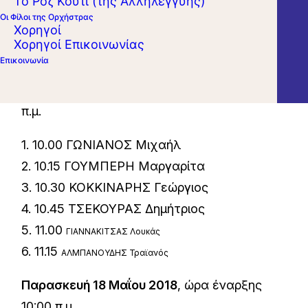
Το Ροζ Κουτί (της Αλληλεγγύης)
Αθηνών, γίνονται δεκτές οι αιτήσεις των
Οι Φίλοι της Ορχήστρας
Χορηγοί
κατωτέρω υποψηφίων οι οποίοι θα
Χορηγοί Επικοινωνίας
εξεταστούν ως εξής :
Επικοινωνία
Πέμπτη 17 Μαΐου 2018
, ώρα έναρξης 10:00
π.μ.
1. 10.00 ΓΩΝΙΑΝΟΣ Μιχαήλ
2. 10.15 ΓΟΥΜΠΕΡΗ Μαργαρίτα
3. 10.30 ΚΟΚΚΙΝΑΡΗΣ Γεώργιος
4. 10.45 ΤΣΕΚΟΥΡΑΣ Δημήτριος
5. 11.00
ΓΙΑΝΝΑΚΙΤΣΑΣ Λουκάς
6. 11.15
ΑΛΜΠΑΝΟΥΔΗΣ Τραϊανός
Παρασκευή 18 Μαΐου 2018
, ώρα έναρξης
10:00 π.μ.