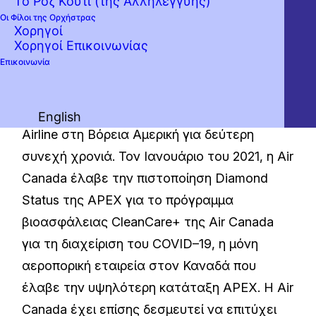
Το Ροζ Κουτί (της Αλληλεγγύης)
είναι ο μόνος αερομεταφορέας διεθνούς
Οι Φίλοι της Ορχήστρας
δικτύου στη Βόρεια Αμερική που έλαβε
Χορηγοί
Χορηγοί Επικοινωνίας
κατάταξη τεσσάρων αστέρων σύμφωνα με
Επικοινωνία
την ανεξάρτητη βρετανική εταιρεία ερευνών
Skytrax.
Το 2020, η Air Canada
ανακηρύχθηκε από το Global Traveler’s Best
English
Airline στη Βόρεια Αμερική για δεύτερη
συνεχή χρονιά.
Τον
Ιανουάριο
του
2021
,
η
Air
Canada
έλαβε
την
πιστοποίηση
Diamond
Status
της
APEX
για
το
πρόγραμμα
βιοασφάλειας
CleanCare
+
της
Air
Canada
για
τη
διαχείριση
του
COVID
–
19
,
η
μόνη
αεροπορική
εταιρεία
στον
Καναδά
που
έλαβε
την
υψηλότερη
κατάταξη
APEX
.
Η Air
Canada έχει επίσης δεσμευτεί να επιτύχει