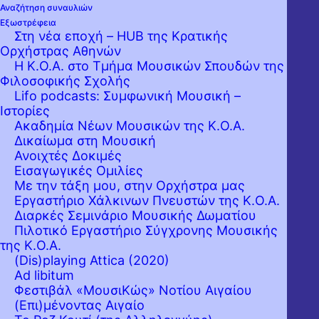
Αναζήτηση συναυλιών
Εξωστρέφεια
Στη νέα εποχή – HUB της Κρατικής
Ορχήστρας Αθηνών
Η Κ.Ο.Α. στο Τμήμα Μουσικών Σπουδών της
Φιλοσοφικής Σχολής
Lifo podcasts: Συμφωνική Μουσική –
Ιστορίες
Ακαδημία Νέων Μουσικών της Κ.Ο.Α.
Δικαίωμα στη Μουσική
Η Air Canada είναι η μεγαλύτερη αεροπορική
Ανοιχτές Δοκιμές
εταιρεία εσωτερικού και εξωτερικού του
Εισαγωγικές Ομιλίες
Με την τάξη μου, στην Ορχήστρα μας
Καναδά και, το 2019, ήταν μεταξύ των 20
Εργαστήριo Χάλκινων Πνευστών της Κ.Ο.Α.
μεγαλύτερων αεροπορικών εταιρειών στον
Διαρκές Σεμινάριο Μουσικής Δωματίου
Πιλοτικό Εργαστήριο Σύγχρονης Μουσικής
κόσμο.
Είναι ο εθνικός αερομεταφορέας του
της Κ.Ο.Α.
Καναδά και ιδρυτικό μέλος της Star Alliance,
(Dis)playing Attica (2020)
Ad libitum
του πιο ολοκληρωμένου δικτύου
Φεστιβάλ «ΜουσιΚώς» Νοτίου Αιγαίου
αερομεταφορών στον κόσμο.
Η Air Canada
(Επι)μένοντας Αιγαίο