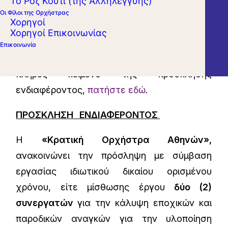
Το Ροζ Κουτί (της Αλληλεγγύης)
ιδιωτικού δικαίου ορισμένου χρόνου ή
Οι Φίλοι της Ορχήστρας
μίσθωσης έργου δύο (2) συνεργατών για την
Χορηγοί
Χορηγοί Επικοινωνίας
κάλυψη εποχικών και παροδικών αναγκών.
Επικοινωνία
Ακολουθεί περίληψη της πρόσληψης. Για το
πλήρες κείμενο της πρόσκλησης
ενδιαφέροντος,
πατήστε εδώ
.
ΠΡΟΣΚΛΗΣΗ ΕΝΔΙΑΦΕΡΟΝΤΟΣ
Η
«Κρατική Ορχήστρα Αθηνών»,
ανακοινώνει την πρόσληψη με σύμβαση
εργασίας ιδιωτικού δικαίου ορισμένου
χρόνου, είτε μίσθωσης έργου
δύο (2)
συνεργατών
για την κάλυψη εποχικών και
παροδικών αναγκών για την υλοποίηση