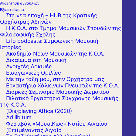
Αναζήτηση συναυλιών
Εξωστρέφεια
Στη νέα εποχή – HUB της Κρατικής
Ορχήστρας Αθηνών
Η Κ.Ο.Α. στο Τμήμα Μουσικών Σπουδών της
Φιλοσοφικής Σχολής
Lifo podcasts: Συμφωνική Μουσική –
Ιστορίες
Ακαδημία Νέων Μουσικών της Κ.Ο.Α.
Δικαίωμα στη Μουσική
Ανοιχτές Δοκιμές
Εισαγωγικές Ομιλίες
Με την τάξη μου, στην Ορχήστρα μας
Εργαστήριo Χάλκινων Πνευστών της Κ.Ο.Α.
Διαρκές Σεμινάριο Μουσικής Δωματίου
Πιλοτικό Εργαστήριο Σύγχρονης Μουσικής
της Κ.Ο.Α.
(Dis)playing Attica (2020)
Ad libitum
Η Κρατική Ορχήστρα Αθηνών ανακοινώνει
Φεστιβάλ «ΜουσιΚώς» Νοτίου Αιγαίου
την πρόσληψη, με σύμβαση εργασίας
(Επι)μένοντας Αιγαίο