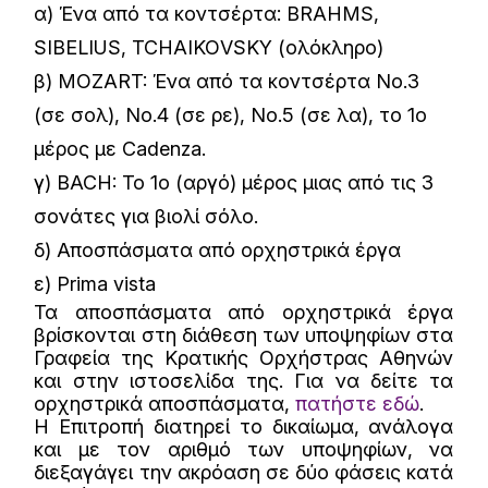
α) Ένα από τα κοντσέρτα: BRAHMS,
SIBELIUS, TCHAI­ΚΟVSKY (ολόκληρο)
β) MOZART: Ένα από τα κοντσέρτα Νο.3
(σε σολ), Νο.4 (σε ρε), Νο.5 (σε λα), το 1ο
μέρος με Cadenza.
γ) BACH: Το 1o (αργό) μέρος μιας από τις 3
σονάτες για βιολί σόλο.
δ) Αποσπάσματα από ορχηστρικά έργα
ε) Prima vista
Τα αποσπάσματα από ορχηστρικά έργα
βρίσκονται στη διάθεση των υποψηφίων στα
Γραφεία της Κρατικής Ορχήστρας Αθηνών
και στην ιστοσελίδα της. Για να δείτε τα
ορχηστρικά αποσπάσματα,
πατήστε εδώ
.
Η Επιτροπή διατηρεί το δικαίωμα, ανάλογα
και με τον αριθμό των υποψηφίων, να
διεξαγάγει την ακρόαση σε δύο φάσεις κατά