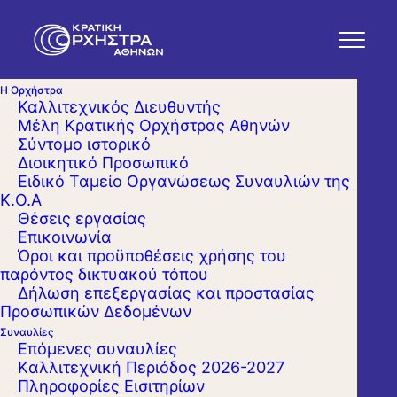
Η Ορχήστρα
Καλλιτεχνικός Διευθυντής
Μέλη Κρατικής Ορχήστρας Αθηνών
Σύντομο ιστορικό
Διοικητικό Προσωπικό
Ειδικό Ταμείο Οργανώσεως Συναυλιών της
Κ.Ο.Α
Θέσεις εργασίας
Επικοινωνία
Όροι και προϋποθέσεις χρήσης του
παρόντος δικτυακού τόπου
Δήλωση επεξεργασίας και προστασίας
Προσωπικών Δεδομένων
Συναυλίες
Επόμενες συναυλίες
Kαλλιτεχνική Περιόδος 2026-2027
Πληροφορίες Εισιτηρίων