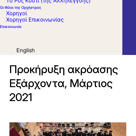
Το Ροζ Κουτί (της Αλληλεγγύης)
Οι Φίλοι της Ορχήστρας
Χορηγοί
Χορηγοί Επικοινωνίας
Επικοινωνία
English
Προκήρυξη ακρόασης
Εξάρχοντα, Μάρτιος
2021