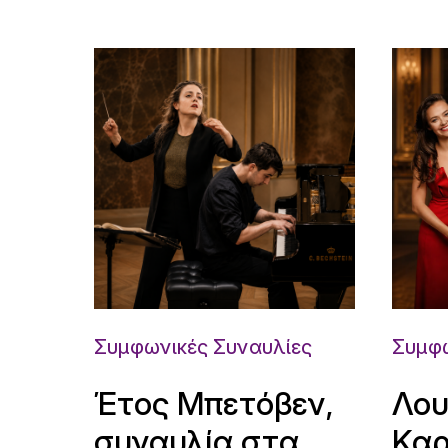
Συμφωνικές Συναυλίες
Συμφω
Έτος Μπετόβεν,
Λου
συναυλία στα
Καρ