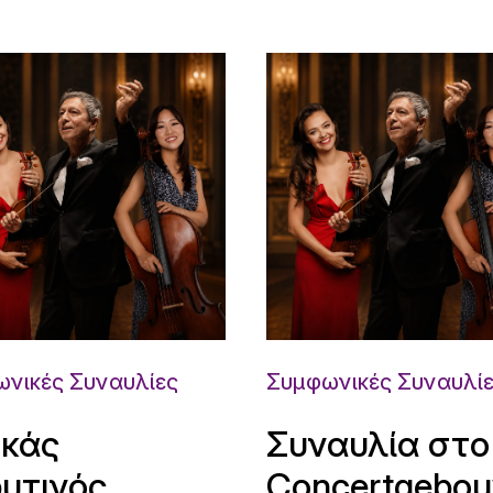
νικές Συναυλίες
Συμφωνικές Συναυλί
κάς
Συναυλία στο
υτινός,
Concertgebo