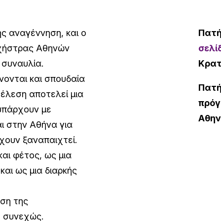
ς αναγέννηση, και ο
Πατ
ρχήστρας Αθηνών
σελί
 συναυλία.
Κρατ
ονται και σπουδαία
Πατ
τέλεση αποτελεί μια
πρόγ
νυπάρχουν με
Αθην
ι στην Αθήνα για
χουν ξαναπαιχτεί.
αι φέτος, ως μια
και ως μια διαρκής
ωση της
 συνεχώς.