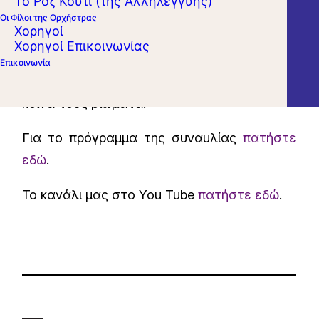
Το Ροζ Κουτί (της Αλληλεγγύης)
κορυφαίες συνεργασίες της Ορχήστρας μας
Οι Φίλοι της Ορχήστρας
Χορηγοί
με τον ζωντανό θρύλο Βλαντίμιρ Ασκενάζυ,
Χορηγοί Επικοινωνίας
ο οποίος προσεγγίζει τον Σοστακόβιτς με
Επικοινωνία
την ιδιαίτερη ευαισθησία που επιτρέπουν
κοινά τους βιώματα.
Για το πρόγραμμα της συναυλίας
πατήστε
εδώ
.
Το κανάλι μας στο You Tube
πατήστε εδώ
.