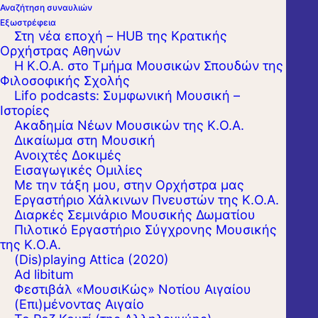
Αναζήτηση συναυλιών
Εξωστρέφεια
Στη νέα εποχή – HUB της Κρατικής
Ορχήστρας Αθηνών
Όλοι εμείς, στην Κρατική Ορχήστρα
Η Κ.Ο.Α. στο Τμήμα Μουσικών Σπουδών της
Αθηνών, #Μένουμεσπίτι παραμένοντας
Φιλοσοφικής Σχολής
Lifo podcasts: Συμφωνική Μουσική –
πιστοί στο καθιερωμένο ραντεβού μας.
Ιστορίες
Ακαδημία Νέων Μουσικών της Κ.Ο.Α.
Από σήμερα στις 14:00 και για μια εβδομάδα
Δικαίωμα στη Μουσική
Ανοιχτές Δοκιμές
η μυθιστορηματική Δέκατη Συμφωνία του
Εισαγωγικές Ομιλίες
Ντμίτρι Σοστακόβιτς, θα είναι διαθέσιμη στο
Με την τάξη μου, στην Ορχήστρα μας
Εργαστήριo Χάλκινων Πνευστών της Κ.Ο.Α.
κανάλι μας στο YouTube. Πρόκειται για
Διαρκές Σεμινάριο Μουσικής Δωματίου
αριστουργηματική έκφραση των φόβων και
Πιλοτικό Εργαστήριο Σύγχρονης Μουσικής
της Κ.Ο.Α.
της αγωνίας του ιδιοφυούς δημιουργού για
(Dis)playing Attica (2020)
το σοβιετικό καθεστώς, που στο τελευταίο
Ad libitum
μέρος αφήνει να φανούν οι ελπίδες που
Φεστιβάλ «ΜουσιΚώς» Νοτίου Αιγαίου
(Επι)μένοντας Αιγαίο
γεννά η μετα- Στάλιν εποχή. Μια από τις