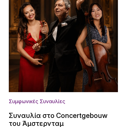
Συμφωνικές Συναυλίες
Συναυλία στο Concertgebouw
του Άμστερνταμ