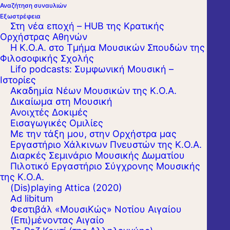
Αναζήτηση συναυλιών
Εξωστρέφεια
Στη νέα εποχή – HUB της Κρατικής
Ορχήστρας Αθηνών
Η Κ.Ο.Α. στο Τμήμα Μουσικών Σπουδών της
Φιλοσοφικής Σχολής
Το αγαπημένο μας πρόγραμμα
«Δικαίωμα
Lifo podcasts: Συμφωνική Μουσική –
Ιστορίες
στη Μουσική»
συνεχίζεται για δεύτερη
Ακαδημία Νέων Μουσικών της Κ.Ο.Α.
συνεχή χρονιά χάρη στην πολύτιμη δωρεά
Δικαίωμα στη Μουσική
Ανοιχτές Δοκιμές
του
Ιδρύματος «Σταύρος Νιάρχος
».
Εισαγωγικές Ομιλίες
Με την τάξη μου, στην Ορχήστρα μας
Οι εντός Αθηνών δράσεις έχουν ήδη
Εργαστήριo Χάλκινων Πνευστών της Κ.Ο.Α.
Διαρκές Σεμινάριο Μουσικής Δωματίου
ξεκινήσει από τον περασμένο Δεκέμβριο και
Πιλοτικό Εργαστήριο Σύγχρονης Μουσικής
συνεχίζονται με εντατικούς ρυθμούς, ενώ
της Κ.Ο.Α.
(Dis)playing Attica (2020)
μόλις «πήρε το δρόμο του» και το εκτός των
Ad libitum
τειχών σκέλος του προγράμματος!
Φεστιβάλ «ΜουσιΚώς» Νοτίου Αιγαίου
(Επι)μένοντας Αιγαίο
Πρώτη μας στάση ήταν για φέτος, η