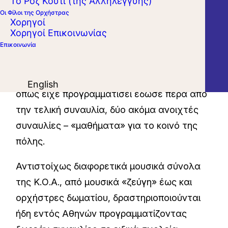
Το Ροζ Κουτί (της Αλληλεγγύης)
Οι Φίλοι της Ορχήστρας
Πρέβεζα με τη συμμετοχή περίπου 150
Χορηγοί
σπουδαστών μουσικής και σε άριστη
Χορηγοί Επικοινωνίας
Επικοινωνία
συνεργασία με το Μουσικό Σχολείο της
πόλης. Το σύνολο μουσικής δωματίου της
Κ.Ο.Α. « Ένωδον» παρέδωσε σεμινάρια και
English
όπως είχε προγραμματίσει έδωσε πέρα από
την τελική συναυλία, δύο ακόμα ανοιχτές
συναυλίες – «μαθήματα» για το κοινό της
πόλης.
Αντιστοίχως διαφορετικά μουσικά σύνολα
της Κ.Ο.Α., από μουσικά «ζεύγη» έως και
ορχήστρες δωματίου, δραστηριοποιούνται
ήδη εντός Αθηνών προγραμματίζοντας