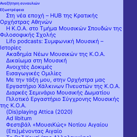
Αναζήτηση συναυλιών
Εξωστρέφεια
Στη νέα εποχή – HUB της Κρατικής
Ορχήστρας Αθηνών
Η Κ.Ο.Α. στο Τμήμα Μουσικών Σπουδών της
Φιλοσοφικής Σχολής
Lifo podcasts: Συμφωνική Μουσική –
Ιστορίες
Η Κρατική Ορχήστρα Αθηνών,
Ακαδημία Νέων Μουσικών της Κ.Ο.Α.
Δικαίωμα στη Μουσική
ακολουθώντας τις οδηγίες των αρμόδιων
Ανοιχτές Δοκιμές
Υπουργείων για την αποφυγή διασποράς του
Εισαγωγικές Ομιλίες
Με την τάξη μου, στην Ορχήστρα μας
κορονοϊού COVID-19 και σε συνεννόηση με
Εργαστήριo Χάλκινων Πνευστών της Κ.Ο.Α.
τους συναρμόδιους πολιτιστικούς φορείς –
Διαρκές Σεμινάριο Μουσικής Δωματίου
Πιλοτικό Εργαστήριο Σύγχρονης Μουσικής
για τις συμπαραγωγές – δεν δύναται να
της Κ.Ο.Α.
πραγματοποιήσει τις προγραμματισμένες
(Dis)playing Attica (2020)
Ad libitum
εκδηλώσεις της έως και τις 30 Νοεμβρίου
Φεστιβάλ «ΜουσιΚώς» Νοτίου Αιγαίου
2020.
(Επι)μένοντας Αιγαίο