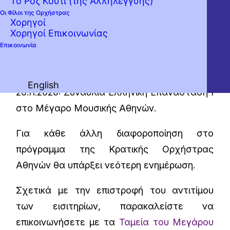
Το Ροζ Κουτί (της Αλληλεγγύης)
Πιο συγκεκριμένα, αναβάλλονται οι
Οι Φίλοι της Ορχήστρας
Χορηγοί
συναυλίες:
Χορηγοί Επικοινωνίας
Επικοινωνία
05.11.2020: Συναυλία Αφιέρωμα στον Μίκη
Θεοδωράκη στο Μέγαρο Μουσικής Αθηνών.
English
20.11.2020: Συναυλία Ελληνική Επανάσταση Ι
στο Μέγαρο Μουσικής Αθηνών.
Για κάθε άλλη διαφοροποίηση στο
πρόγραμμα της Κρατικής Ορχήστρας
Αθηνών θα υπάρξει νεότερη ενημέρωση.
Σχετικά με την επιστροφή του αντιτίμου
των εισιτηρίων, παρακαλείστε να
επικοινωνήσετε με τα
Ταμεία του Μεγάρου