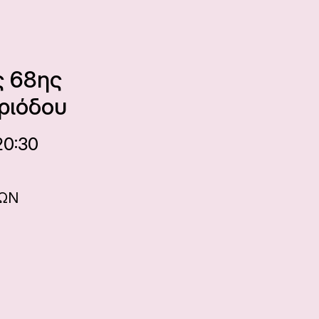
ς 68ης
ριόδου
20:30
ΝΩΝ