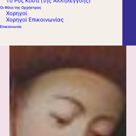
Το Ροζ Κουτί (της Αλληλεγγύης)
Οι Φίλοι της Ορχήστρας
Χορηγοί
Χορηγοί Επικοινωνίας
Επικοινωνία