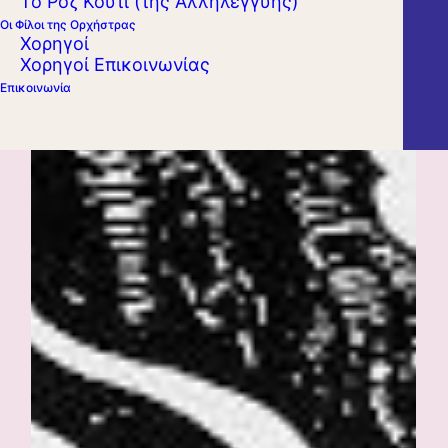
Το Ροζ Κουτί (της Αλληλεγγύης)
Οι Φίλοι της Ορχήστρας
Χορηγοί
Χορηγοί Επικοινωνίας
Επικοινωνία