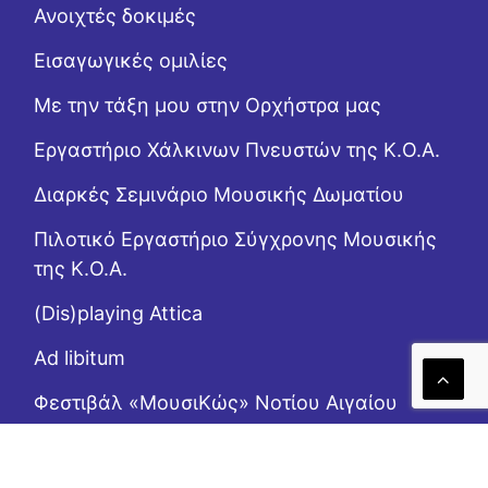
Ανοιχτές δοκιμές
Εισαγωγικές ομιλίες
Με την τάξη μου στην Ορχήστρα μας
Εργαστήριo Χάλκινων Πνευστών της Κ.Ο.Α.
Διαρκές Σεμινάριο Μουσικής Δωματίου
Πιλοτικό Εργαστήριο Σύγχρονης Μουσικής
της Κ.Ο.Α.
(Dis)playing Attica
Ad libitum
Φεστιβάλ «ΜουσιΚώς» Νοτίου Αιγαίου
(Επι)μένοντας Αιγαίο