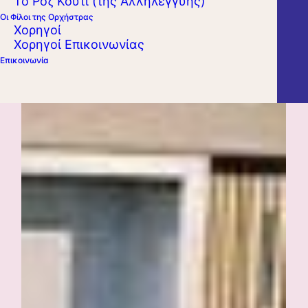
Το Ροζ Κουτί (της Αλληλεγγύης)
Οι Φίλοι της Ορχήστρας
Χορηγοί
Χορηγοί Επικοινωνίας
Επικοινωνία