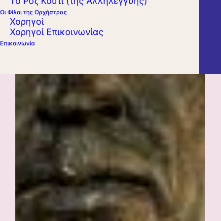
Το Ροζ Κουτί (της Αλληλεγγύης)
Οι Φίλοι της Ορχήστρας
Χορηγοί
Χορηγοί Επικοινωνίας
Επικοινωνία