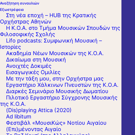
Αναζήτηση συναυλιών
Ωδείο Θεσσαλονίκης. Με υποτροφία του
Εξωστρέφεια
Στη νέα εποχή – HUB της Κρατικής
Ιδρύματος Κρατικών Υποτροφιών συνέχισε
Ορχήστρας Αθηνών
τις μουσικές σπουδές στην Ακαδημία της
Η Κ.Ο.Α. στο Τμήμα Μουσικών Σπουδών της
Φιλοσοφικής Σχολής
Κολωνίας στην τάξη του Prof. Christian
Lifo podcasts: Συμφωνική Μουσική –
Schneider και στην Ακαδημία του Ντέτμολντ
Ιστορίες
Ακαδημία Νέων Μουσικών της Κ.Ο.Α.
στην τάξη του Prof. Jozsef Kiss,
Δικαίωμα στη Μουσική
αποκτώντας με άριστα τους τίτλους
Ανοιχτές Δοκιμές
Εισαγωγικές Ομιλίες
Bachelor και Master στο Όμποε. Επίσης
Με την τάξη μου, στην Ορχήστρα μας
σπούδασε Μπαρόκ Όμποε στην Ακαδημία
Εργαστήριo Χάλκινων Πνευστών της Κ.Ο.Α.
Διαρκές Σεμινάριο Μουσικής Δωματίου
του Έσσεν με καθηγητή τον Prof. Michael
Πιλοτικό Εργαστήριο Σύγχρονης Μουσικής
Niesemann.
της Κ.Ο.Α.
(Dis)playing Attica (2020)
Έχει εργαστεί στις συμφωνικές ορχήστρες
Ad libitum
Φεστιβάλ «ΜουσιΚώς» Νοτίου Αιγαίου
Bergische Symphoniker και Bochumer
(Επι)μένοντας Αιγαίο
Symphoniker. Επίσης συνέπραξε με διεθνούς