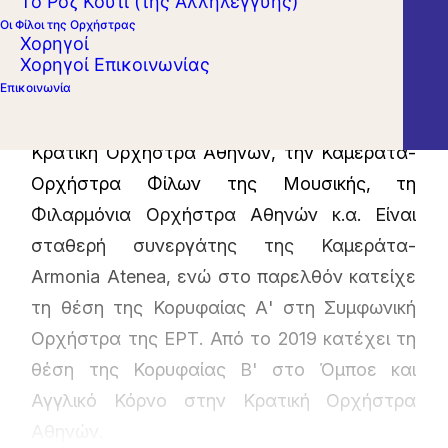
Το Ροζ Κουτί (της Αλληλεγγύης)
Οι Φίλοι της Ορχήστρας
φήμης σύνολα, όπως την Όπερα της
Χορηγοί
Κολωνίας Gürzenich Orchester Köln, το
Χορηγοί Επικοινωνίας
Επικοινωνία
σύνολο σύγχρονης μουσικής Ensemble Musik
Fabrik κ.α. Ως σολίστ έχει συμπράξει με την
Κρατική Ορχήστρα Αθηνών, την Καμεράτα-
Ορχήστρα Φίλων της Μουσικής, τη
Φιλαρμόνια Ορχήστρα Αθηνών κ.α. Είναι
σταθερή συνεργάτης της Καμεράτα-
Armonia Atenea, ενώ στο παρελθόν κατείχε
τη θέση της Κορυφαίας Α' στη Συμφωνική
Ορχήστρα της ΕΡΤ. Από το 2019 κατέχει τη
θέση της Κορυφαίας Β' στο Όμποε και
Αγγλικό Κόρνο στην Κρατική Ορχήστρα
Αθηνών.