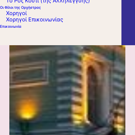
Το Ροζ Κουτί (της Αλληλεγγύης)
Οι Φίλοι της Ορχήστρας
Χορηγοί
Χορηγοί Επικοινωνίας
Επικοινωνία