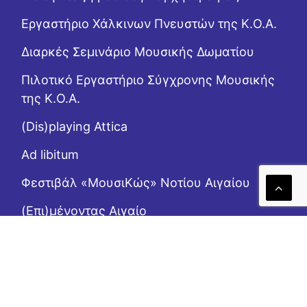
Εργαστήριo Χάλκινων Πνευστών της Κ.Ο.Α.
Διαρκές Σεμινάριο Μουσικής Δωματίου
Πιλοτικό Εργαστήριο Σύγχρονης Μουσικής
της Κ.Ο.Α.
(Dis)playing Attica
Ad libitum
Φεστιβάλ «ΜουσιΚώς» Νοτίου Αιγαίου
(Επι)μένοντας Αιγαίο
Το Ροζ Κουτί (της αλληλεγγύης)