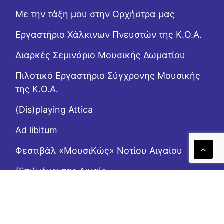
Με την τάξη μου στην Ορχήστρα μας
Εργαστήριo Χάλκινων Πνευστών της Κ.Ο.Α.
Διαρκές Σεμινάριο Μουσικής Δωματίου
Πιλοτικό Εργαστήριο Σύγχρονης Μουσικής
της Κ.Ο.Α.
(Dis)playing Attica
Ad libitum
Φεστιβάλ «ΜουσιΚώς» Νοτίου Αιγαίου
(Επι)μένοντας Αιγαίο
Το Ροζ Κουτί (της αλληλεγγύης)