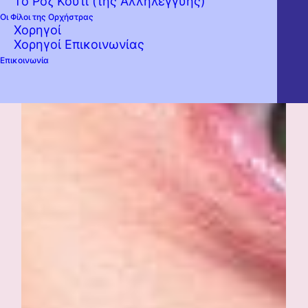
Το Ροζ Κουτί (της Αλληλεγγύης)
Οι Φίλοι της Ορχήστρας
Χορηγοί
Χορηγοί Επικοινωνίας
Επικοινωνία