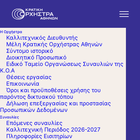
Η Ορχήστρα
Καλλιτεχνικός Διευθυντής
Μέλη Κρατικής Ορχήστρας Αθηνών
Σύντομο ιστορικό
Διοικητικό Προσωπικό
Ειδικό Ταμείο Οργανώσεως Συναυλιών της
Κ.Ο.Α
Θέσεις εργασίας
Επικοινωνία
Όροι και προϋποθέσεις χρήσης του
παρόντος δικτυακού τόπου
Δήλωση επεξεργασίας και προστασίας
Προσωπικών Δεδομένων
Συναυλίες
Επόμενες συναυλίες
Kαλλιτεχνική Περιόδος 2026-2027
Πληροφορίες Εισιτηρίων