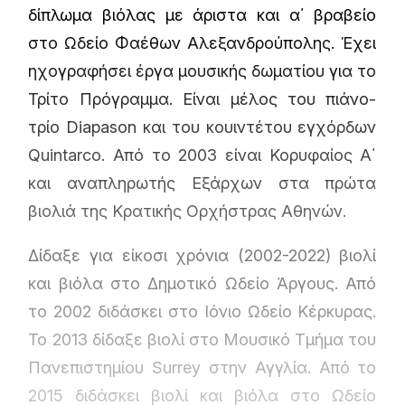
δίπλωμα βιόλας με άριστα και α΄ βραβείο
στο Ωδείο Φαέθων Αλεξανδρούπολης. Έχει
ηχογραφήσει έργα μουσικής δωματίου για το
Τρίτο Πρόγραμμα. Είναι μέλος του πιάνο-
τρίο Diapason και του κουιντέτου εγχόρδων
Quintarco. Από το 2003 είναι Κορυφαίος A΄
και αναπληρωτής Εξάρχων στα πρώτα
βιολιά της Κρατικής Ορχήστρας Αθηνών.
Δίδαξε για είκοσι χρόνια (2002-2022) βιολί
και βιόλα στο Δημοτικό Ωδείο Άργους. Από
το 2002 διδάσκει στο Ιόνιο Ωδείο Κέρκυρας.
Το 2013 δίδαξε βιολί στo Μουσικό Τμήμα του
Πανεπιστημίου Surrey στην Αγγλία. Από το
2015 διδάσκει βιολί και βιόλα στο Ωδείο