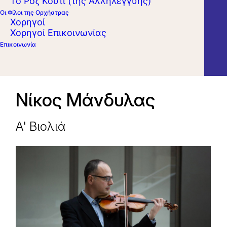
Το Ροζ Κουτί (της Αλληλεγγύης)
Οι Φίλοι της Ορχήστρας
Χορηγοί
Χορηγοί Επικοινωνίας
Επικοινωνία
Νίκος Μάνδυλας
Α' Βιολιά