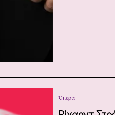
Όπερα
Ρίχαρντ Στρ