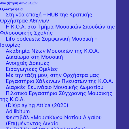
Αναζήτηση συναυλιών
Εξωστρέφεια
Στη νέα εποχή – HUB της Κρατικής
Ορχήστρας Αθηνών
Η Κ.Ο.Α. στο Τμήμα Μουσικών Σπουδών της
Φιλοσοφικής Σχολής
Lifo podcasts: Συμφωνική Μουσική –
Ιστορίες
Ακαδημία Νέων Μουσικών της Κ.Ο.Α.
Δικαίωμα στη Μουσική
Ανοιχτές Δοκιμές
Εισαγωγικές Ομιλίες
Με την τάξη μου, στην Ορχήστρα μας
Εργαστήριo Χάλκινων Πνευστών της Κ.Ο.Α.
Διαρκές Σεμινάριο Μουσικής Δωματίου
Συμφωνικές Συναυλίες
Πιλοτικό Εργαστήριο Σύγχρονης Μουσικής
της Κ.Ο.Α.
Έτος Μπετόβεν, συναυλία στα
(Dis)playing Attica (2020)
Τρίκαλα
Ad libitum
Φεστιβάλ «ΜουσιΚώς» Νοτίου Αιγαίου
Κυρ. 20 Σεπτεμβρίου 2026, 20:30
(Επι)μένοντας Αιγαίο