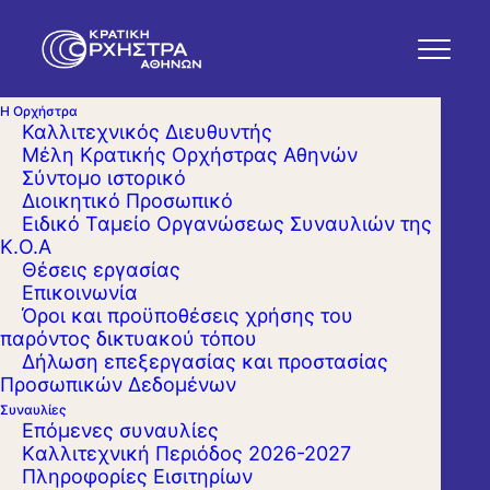
Η Ορχήστρα
Καλλιτεχνικός Διευθυντής
Μέλη Κρατικής Ορχήστρας Αθηνών
Σύντομο ιστορικό
Διοικητικό Προσωπικό
Ειδικό Ταμείο Οργανώσεως Συναυλιών της
Κ.Ο.Α
Θέσεις εργασίας
Επικοινωνία
Όροι και προϋποθέσεις χρήσης του
παρόντος δικτυακού τόπου
Δήλωση επεξεργασίας και προστασίας
Προσωπικών Δεδομένων
Συναυλίες
Επόμενες συναυλίες
Kαλλιτεχνική Περιόδος 2026-2027
Πληροφορίες Εισιτηρίων