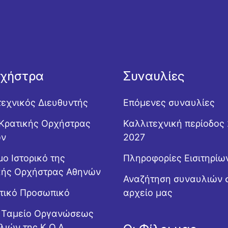
ρχήστρα
Συναυλίες
τεχνικός Διευθυντής
Επόμενες συναυλίες
Κρατικής Ορχήστρας
Καλλιτεχνική περίοδος
ών
2027
ο Ιστορικό της
Πληροφορίες Εισιτηρίω
κής Ορχήστρας Αθηνών
Αναζήτηση συναυλιών 
ητικό Προσωπικό
αρχείο μας
ό Ταμείο Οργανώσεως
λιών της Κ.Ο.Α