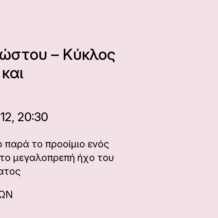
νώστου – Κύκλος
 και
12, 20:30
ο παρά το προοίμιο ενός
το μεγαλοπρεπή ήχο του
ατος
ΝΩΝ