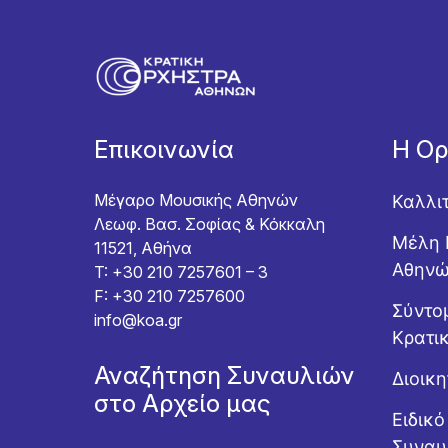
Επικοινωνία
Η Ο
Μέγαρο Μουσικής Αθηνών
Καλλι
Λεωφ. Βασ. Σοφίας & Κόκκαλη
Μέλη 
11521, Αθήνα
Αθην
T: +30 210 7257601 – 3
F: +30 210 7257600
Σύντομ
info@koa.gr
Κρατι
Αναζήτηση Συναυλιών
Διοικ
στο Αρχείο μας
Ειδικ
Συναυ