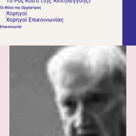
Το Ροζ Κουτί (της Αλληλεγγύης)
Οι Φίλοι της Ορχήστρας
Χορηγοί
Χορηγοί Επικοινωνίας
Επικοινωνία