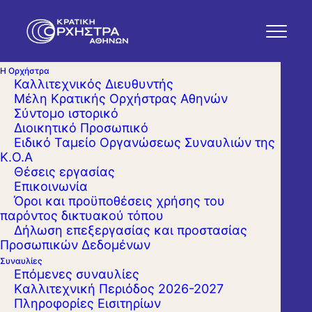
Η Ορχήστρα
Καλλιτεχνικός Διευθυντής
Μέλη Κρατικής Ορχήστρας Αθηνών
Σύντομο ιστορικό
Διοικητικό Προσωπικό
Ειδικό Ταμείο Οργανώσεως Συναυλιών της
Κ.Ο.Α
Θέσεις εργασίας
Επικοινωνία
Όροι και προϋποθέσεις χρήσης του
παρόντος δικτυακού τόπου
Δήλωση επεξεργασίας και προστασίας
Προσωπικών Δεδομένων
Συναυλίες
Επόμενες συναυλίες
Kαλλιτεχνική Περιόδος 2026-2027
Πληροφορίες Εισιτηρίων