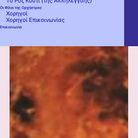
Το Ροζ Κουτί (της Αλληλεγγύης)
Οι Φίλοι της Ορχήστρας
Χορηγοί
Χορηγοί Επικοινωνίας
Επικοινωνία