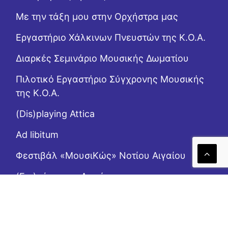
Με την τάξη μου στην Ορχήστρα μας
Εργαστήριo Χάλκινων Πνευστών της Κ.Ο.Α.
Διαρκές Σεμινάριο Μουσικής Δωματίου
Πιλοτικό Εργαστήριο Σύγχρονης Μουσικής
της Κ.Ο.Α.
(Dis)playing Attica
Ad libitum
Φεστιβάλ «ΜουσιΚώς» Νοτίου Αιγαίου
(Επι)μένοντας Αιγαίο
Το Ροζ Κουτί (της αλληλεγγύης)